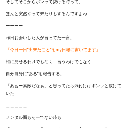
そしてそこからポンッて抜ける時って、
ほんと突然やって来たりもするんですよね
ーーーー
昨日お会いした人が言ってた一言。
「今日一日”出来たこと”をmy日報に書いてます」
誰に見せるわけでもなく、言うわけでもなく
自分自身に”ある”を報告する。
「あぁー素敵だなぁ」と思ってたら気付けばポンッと抜けて
いた
＿＿＿＿＿
メンタル面もそーでない時も