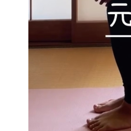
2024.10.30
Screenshot
Tweet
Share
+1
Hatena
Pocket