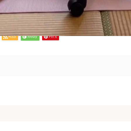
RSS
feedly
Pin it