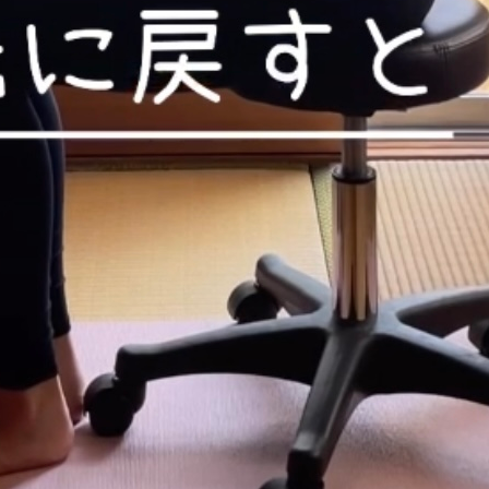
RSS
feedly
Pin it