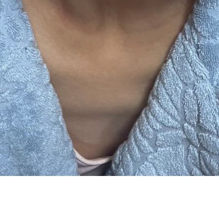
RSS
feedly
Pin it