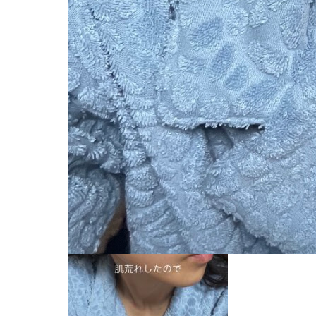
2024.10.30
Screenshot
Tweet
Share
+1
Hatena
Pocket