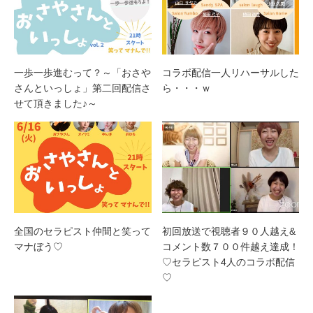
一歩一歩進むって？～「おさや
コラボ配信一人リハーサルした
さんといっしょ」第二回配信さ
ら・・・ｗ
せて頂きました♪～
全国のセラピスト仲間と笑って
初回放送で視聴者９０人越え&
マナぼう♡
コメント数７００件越え達成！
♡セラピスト4人のコラボ配信
♡