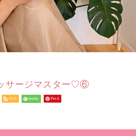
マッサージマスター♡⑥
RSS
feedly
Pin it