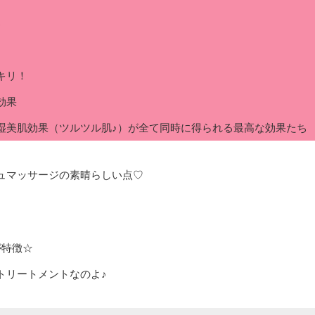
♪
キリ！
効果
湿美肌効果（ツルツル肌♪）が全て同時に得られる最高な効果たち
ュマッサージの素晴らしい点♡
が特徴☆
トリートメントなのよ♪