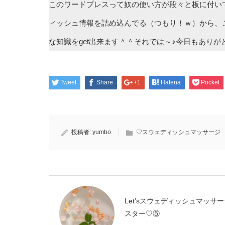
このワードプレスって奴の使い方が段々と板に付い
ィッシュ情報を詰め込んでる（つもり！ｗ）から、こ
な知識をget出来ます＾＾それでは～♪今日もありが
Tweet
Share
+1
Hatena
Pocket
投稿者:
yumbo
♡スウェディッシュマッサージ
Let’sスウェディッシュマッサ
スター♡⑤