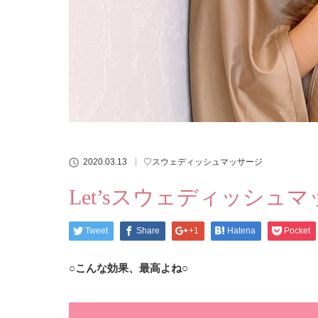
2020.03.13
♡スウェディッシュマッサージ
Let’sスウェディッシュ
Tweet
Share
+1
Hatena
Pocket
○こんな効果、最高よね○