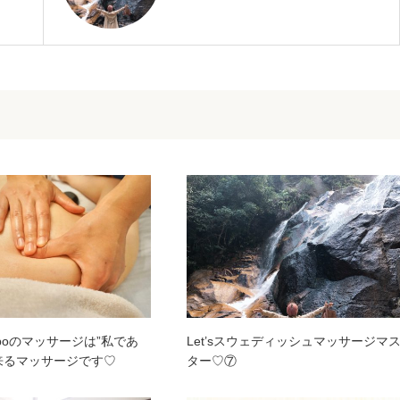
yumboのマッサージは”私であ
Let’sスウェディッシュマッサージマ
来るマッサージです♡
ター♡⑦