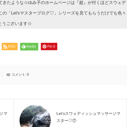
てきたような☆ゆみ子のホームページは『超』が付くほどスウェデ
の「Let’sマスターブログ♡」シリーズを見てもらうだけでも色々
とうございます☆
RSS
feedly
Pin it
コメント:
0
ージマ
Let’sスウェディッシュマッサージマ
スター♡⑦