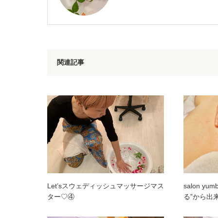
関連記事
Let’sスウェディッシュマッサージマス
salon 
ター♡④
る”から出