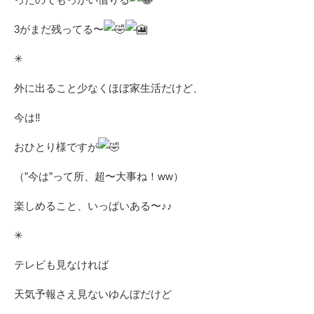
3がまだ残ってる〜
✳︎
外に出ること少なくほぼ家生活だけど、
今は‼︎
おひとり様ですが
（”今は”って所、超〜大事ね！ww）
楽しめること、いっぱいある〜♪♪
✳︎
テレビも見なければ
天気予報さえ見ないゆんぼだけど