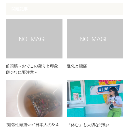
関連記事
前頭筋～おでこの凝りと印象、
進化と腰痛
癖ジワに要注意～
”緊張性頭痛ver.”日本人の3~4
『休む』も大切な行動♪