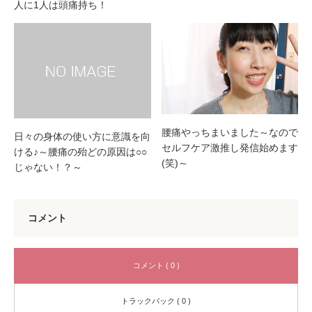
人に1人は頭痛持ち！
腰痛やっちまいました～なので
日々の身体の使い方に意識を向
セルフケア激推し発信始めます
ける♪～腰痛の殆どの原因は○○
(笑)～
じゃない！？～
コメント
コメント ( 0 )
トラックバック ( 0 )